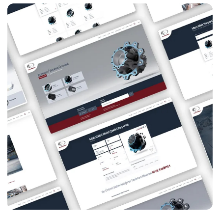
çözünürlüklü görsellere ulaşabilmektedir.
Ürün Odaklı Mimari:
Kurumsal web sitesi
içerisinde,
Salix Arms tarafından üretilen her bir tüfek ve tabanca
modeli için özel galeri ve teknik özellik tabloları oluşturduk.
Konya’dan Dünyaya: Silah
Sektöründe Dijital Kimlik
Salix Arms, üretimini Konya’da gerçekleştiren ancak hedef
pazarı dünya olan bir markadır. Bu nedenle, projenin sadece yerel
değil, global bir marka algısı yaratması gerekiyordu.
Konya web
tasarım firmaları
arasından Stage Dijital'i seçen markalar,
küresel standartlarda bir dijital kimliğe sahip olur. Salix Arms için
hazırladığımız bu web sitesi, markanın ihracat potansiyelini
destekleyen, uluslararası fuarlarda tablet veya telefon
üzerinden bile kolayca sunum yapılmasına olanak tanıyan bir
altyapı sunmaktadır.
Ayrıca,
Konya yerel SEO
çalışmaları ve genel sektör aramalarıyla