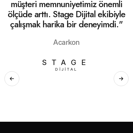
müşteri memnuniyetimiz önemli
markanın büyüme hedeflerine hizmet eden en değerli
ölçüde arttı. Stage Dijital ekibiyle
araçlarından biri olmuştur.
çalışmak harika bir deneyimdi."
Acarkon
STAGE
DIJITAL