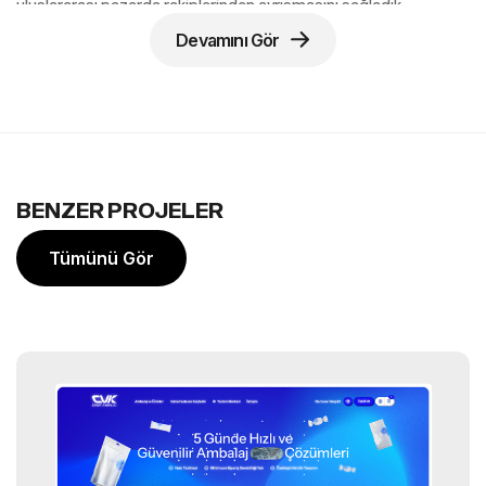
uluslararası pazarda rakiplerinden ayrışmasını sağladık.
Devamını Gör
Konya Silah Sektörü ve Dijital
Rekabet
Konya, sadece Türkiye’nin değil dünyanın en önemli silah üretim
merkezlerinden biri konumundadır. Bu büyük ekosistem
içerisinde, markaların sadece kaliteli üretim yapması yeterli
kalmamakta; bu kaliteyi dünya standartlarında bir vitrinle
BENZER PROJELER
sunmaları gerekmektedir.
Konya kurumsal web sitesi
aramalarında ve sektörel sorgularda Salix Arms'ın ön plana
Tümünü Gör
çıkması, markanın dijitalleşmeye verdiği önemin bir sonucudur.
Stage Dijital
olarak, silah sektörünün dinamiklerine hakim bir
bakış açısıyla, markanın kurumsal duruşunu pekiştiren bir yapı
kurguladık.
Silah sektöründe bir web sitesi tasarlarken, ürünlerin teknik
detaylarının (kalibre, namlu boyu, çalışma prensibi vb.) kullanıcıya
net bir şekilde sunulması kritik önem taşır.
Konya web tasarım
pazarında sunduğumuz butik çözümlerle, Salix Arms’ın ürün