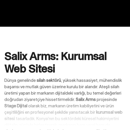
Salix Arms: Kurumsal
Web Sitesi
Dünya genelinde
silah sektörü
, yüksek hassasiyet, mühendislik
başarısı ve mutlak güven üzerine kurulu bir alandır. Ateşli silah
üretimi yapan bir markanın dijitaldeki varlığı, bu temel değerleri
doğrudan ziyaretçiye hissettirmelidir.
Salix Arms
projesinde
Stage Dijital
olarak biz, markanın üretim kabiliyetini ve ürün
çeşitliliğini en profesyonel şekilde yansıtacak bir
kurumsal web
sitesi
tasarladık. Konya’nın bu sektördeki küresel hakimiyetini
dijitalin gücüyle birleştirerek, markanın hem yerel hem de