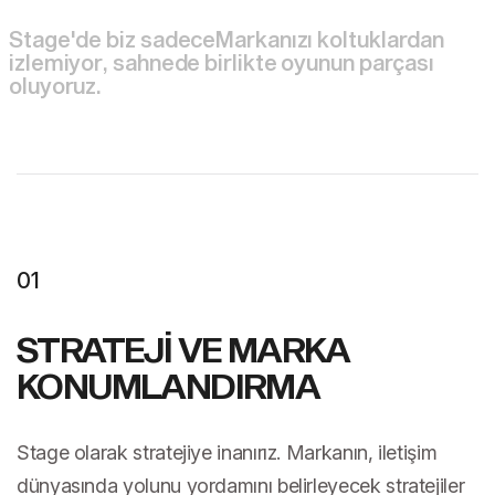
S
t
a
g
e
'
d
e
b
i
z
s
a
d
e
c
e
M
a
r
k
a
n
ı
z
ı
k
o
l
t
u
k
l
a
r
d
a
n
i
z
l
e
m
i
y
o
r
,
s
a
h
n
e
d
e
b
i
r
l
i
k
t
e
o
y
u
n
u
n
p
a
r
ç
a
s
ı
o
l
u
y
o
r
u
z
.
01
STRATEJİ VE MARKA
KONUMLANDIRMA
Stage olarak stratejiye inanırız. Markanın, iletişim
dünyasında yolunu yordamını belirleyecek stratejiler