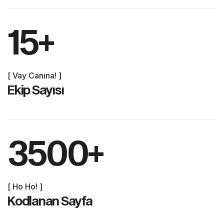
15
+
[ Vay Canına! ]
Ekip Sayısı
3500
+
[ Ho Ho! ]
Kodlanan Sayfa