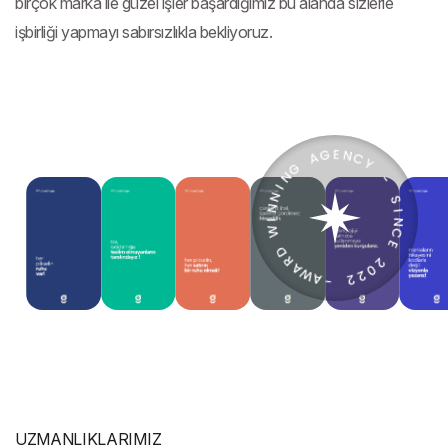
birçok marka ile güzel işler başardığımız bu alanda sizlerle
işbirliği yapmayı sabırsızlıkla bekliyoruz.
UZMANLIKLARIMIZ