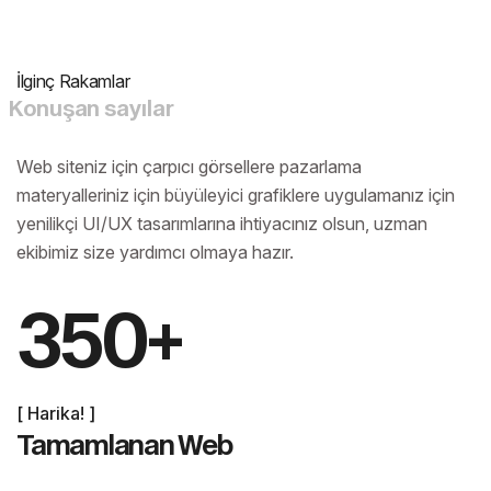
İlginç Rakamlar
K
o
n
u
ş
a
n
s
a
y
ı
l
a
r
Web siteniz için çarpıcı görsellere
pazarlama
materyalleriniz için büyüleyici grafiklere
uygulamanız için
yenilikçi UI/UX tasarımlarına ihtiyacınız olsun, uzman
ekibimiz size yardımcı olmaya hazır.
350
+
[ Harika! ]
Tamamlanan Web