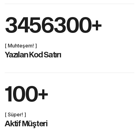
3456300
+
[ Muhteşem! ]
Yazılan Kod Satırı
100
+
[ Süper! ]
Aktif Müşteri