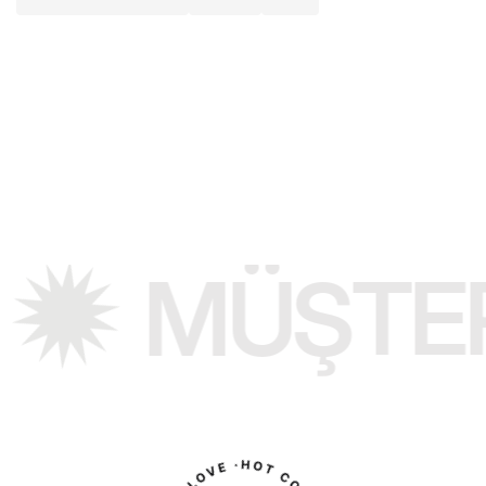
Web Tasarım (UI & UX)
Yazılım
2025
MÜŞTER