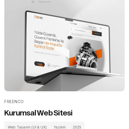
FREENCO
FREENCO
K
u
r
u
m
s
a
l
W
e
b
S
i
t
e
s
i
K
u
r
u
m
s
a
l
W
e
b
S
i
t
e
s
i
Web Tasarım (UI & UX)
Yazılım
2025